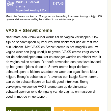
VAXS + Sterwit
€ 67.45
creme
Superdeal korting €20,-
Maak hier boven uw keuze. Hoe groter uw bestelling hoe meer korting u krijgt. Klik
op een vlak en uw bestelling komt direct in uw winkelmandje.
VAXS + Sterwit creme
Naar mate een vrouw ouder wordt zal de vagina verslappen. Ook
zijn de schaamlippen bij veel vrouwen donkerder dan de rest van
hun lichaam. Met VAXS en Sterwit creme is het mogelijk om uw
vagina weer een jong uiterlijk te geven. VAXS creme zorgt ervoor
dat de schaamlippen strakker en steviger worden en minder ver uit
de vagina zullen steken. Dit heeft bovendien een positieve invloed
op het genot tijdens de seks. Sterwit creme helpt donkere
schaamlippen te bleken waardoor ze weer een egaal lichte kleur
krijgen. Breng 's ochtends en 's avonds een laagje Sterwit creme
aan op de schaamlippen en laat dit goed intrekken. Breng
vervolgens voldoende VAXS creme aan op de binnenste
schaamlippen en rond de ingang van de vagina, en masseer dit
goed in met de vingertoppen.