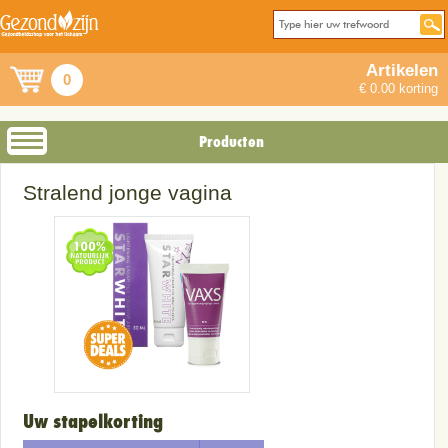
Artikelen
0
€ 0.00 korting
Producten
Stralend jonge vagina
Uw stapelkorting