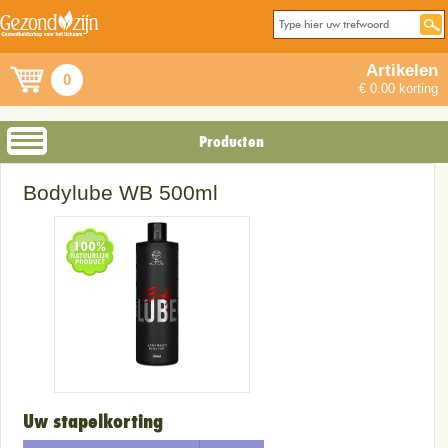
Artikelen
0
€ 0.00 korting
Producten
Bodylube WB 500ml
Uw stapelkorting