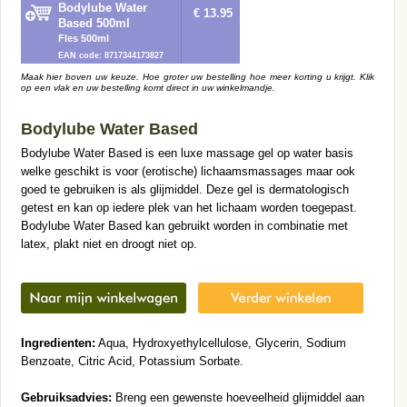
Bodylube Water
€ 13.95
Based 500ml
Fles 500ml
EAN code: 8717344173827
Maak hier boven uw keuze. Hoe groter uw bestelling hoe meer korting u krijgt. Klik
op een vlak en uw bestelling komt direct in uw winkelmandje.
Bodylube Water Based
Bodylube Water Based is een luxe massage gel op water basis
welke geschikt is voor (erotische) lichaamsmassages maar ook
goed te gebruiken is als glijmiddel. Deze gel is dermatologisch
getest en kan op iedere plek van het lichaam worden toegepast.
Bodylube Water Based kan gebruikt worden in combinatie met
latex, plakt niet en droogt niet op.
Ingredienten:
Aqua, Hydroxyethylcellulose, Glycerin, Sodium
Benzoate, Citric Acid, Potassium Sorbate.
Gebruiksadvies:
Breng een gewenste hoeveelheid glijmiddel aan