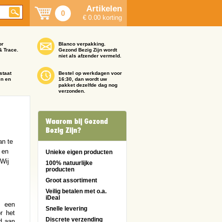
Artikelen
0
€ 0.00 korting
or
Blanco verpakking.
& Trace.
Gezond Bezig Zijn wordt
niet als afzender vermeld.
staat
Bestel op werkdagen voor
en en
16:30, dan wordt uw
pakket dezelfde dag nog
verzonden.
Waarom bij Gezond
Bezig Zijn?
an te
 en
Unieke eigen producten
 Wij
100% natuurlijke
producten
Groot assortiment
Veilig betalen met o.a.
iDeal
 een
Snelle levering
r het
Discrete verzending
d aan