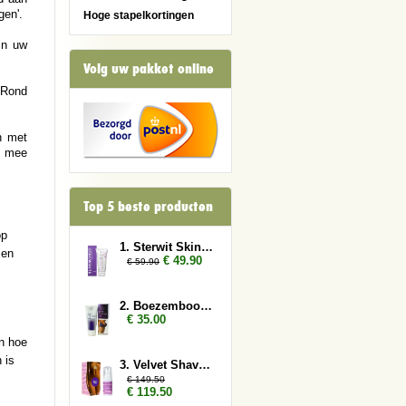
gen'.
Hoge stapelkortingen
in uw
Volg uw pakket online
 Rond
n met
g mee
Top 5 beste producten
op
1. Sterwit Skin 2x
sen
€ 49.90
€ 59.90
2. Boezembooster
€ 35.00
en hoe
 is
3. Velvet Shave 10x
€ 149.50
€ 119.50