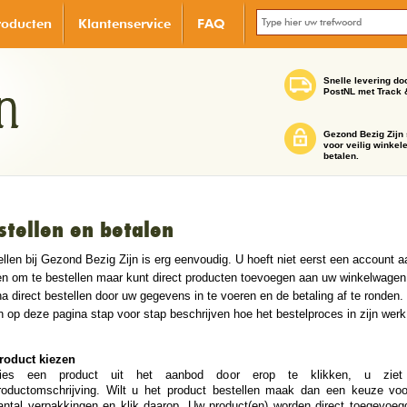
roducten
Klantenservice
FAQ
Snelle levering do
PostNL met Track 
Gezond Bezig Zijn 
voor veilig winkel
betalen.
stellen en betalen
llen bij Gezond Bezig Zijn is erg eenvoudig. U hoeft niet eerst een account a
n om te bestellen maar kunt direct producten toevoegen aan uw winkelwagen
a direct bestellen door uw gegevens in te voeren en de betaling af te ronden.
n op deze pagina stap voor stap beschrijven hoe het bestelproces in zijn werk
roduct kiezen
ies een product uit het aanbod door erop te klikken, u ziet
roductomschrijving. Wilt u het product bestellen maak dan een keuze voo
antal verpakkingen en klik daarop. Uw product(en) worden direct toegevoeg