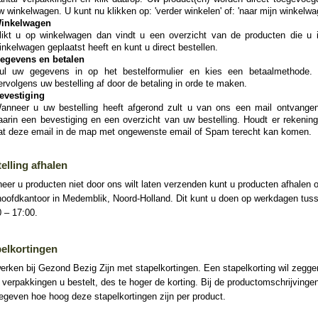
w winkelwagen. U kunt nu klikken op: 'verder winkelen' of: 'naar mijn winkelwa
inkelwagen
likt u op winkelwagen dan vindt u een overzicht van de producten die u 
inkelwagen geplaatst heeft en kunt u direct bestellen.
egevens en betalen
ul uw gegevens in op het bestelformulier en kies een betaalmethode.
ervolgens uw bestelling af door de betaling in orde te maken.
evestiging
anneer u uw bestelling heeft afgerond zult u van ons een mail ontvange
aarin een bevestiging en een overzicht van uw bestelling. Houdt er rekenin
at deze email in de map met ongewenste email of Spam terecht kan komen.
elling afhalen
er u producten niet door ons wilt laten verzenden kunt u producten afhalen 
hoofdkantoor in Medemblik, Noord-Holland. Dit kunt u doen op werkdagen tus
 – 17:00.
elkortingen
erken bij Gezond Bezig Zijn met stapelkortingen. Een stapelkorting wil zegg
verpakkingen u bestelt, des te hoger de korting. Bij de productomschrijvingen
geven hoe hoog deze stapelkortingen zijn per product.