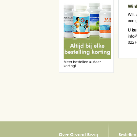
Win
Wilt 
een 
U ku
info
0227
Meer bestellen = Meer
korting!
Over Gezond Bezig
Bestellen