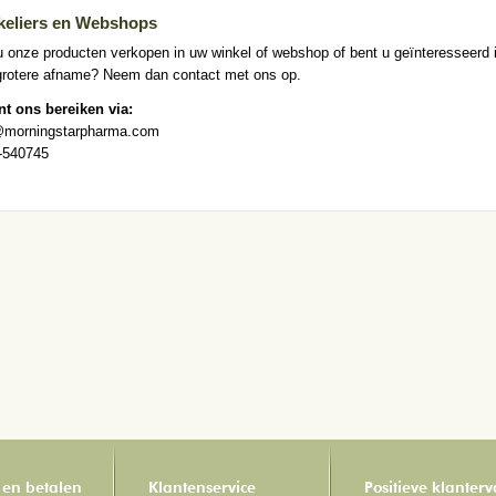
keliers en Webshops
u onze producten verkopen in uw winkel of webshop of bent u geïnteresseerd 
grotere afname? Neem dan contact met ons op.
nt ons bereiken via:
@morningstarpharma.com
-540745
 en betalen
Klantenservice
Positieve klanter