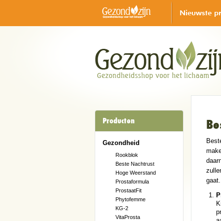
Nieuwste p
Producten
Be
Beste
Gezondheid
make
Rookblok
daarn
Beste Nachtrust
zulle
Hoge Weerstand
gaat.
Prostaformula
ProstaatFit
P
Phytofemme
K
KG-2
p
VitaProsta
a