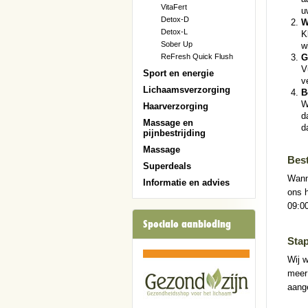
VitaFert
u
Detox-D
W
Detox-L
K
Sober Up
w
ReFresh Quick Flush
G
V
Sport en energie
v
Lichaamsverzorging
B
W
Haarverzorging
d
Massage en
d
pijnbestrijding
Massage
Best
Superdeals
Wanne
Informatie en advies
ons 
09:00
Speciale aanbieding
Stap
Wij w
meer 
aange