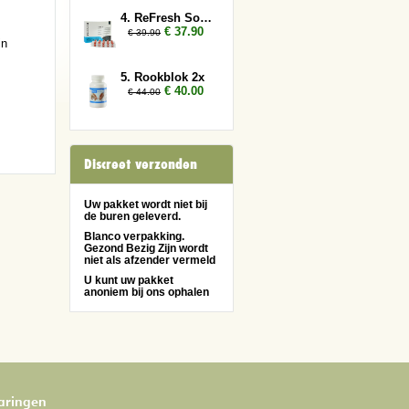
4. ReFresh Sober Up 2x
€ 37.90
€ 39.90
in
5. Rookblok 2x
€ 40.00
€ 44.00
Discreet verzonden
Uw pakket wordt niet bij
de buren geleverd.
Blanco verpakking.
Gezond Bezig Zijn wordt
niet als afzender vermeld
U kunt uw pakket
anoniem bij ons ophalen
varingen