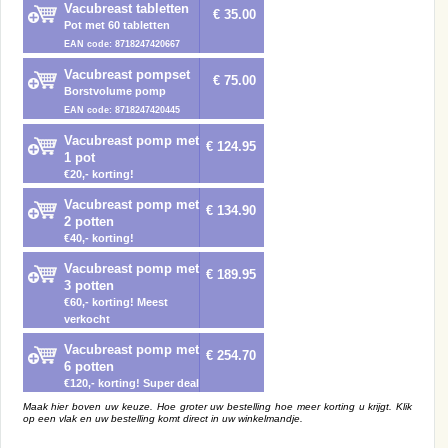
Vacubreast tabletten
€ 35.00
Pot met 60 tabletten
EAN code: 8718247420667
Vacubreast pompset
€ 75.00
Borstvolume pomp
EAN code: 8718247420445
Vacubreast pomp met
€ 124.95
1 pot
€20,- korting!
Vacubreast pomp met
€ 134.90
2 potten
€40,- korting!
Vacubreast pomp met
€ 189.95
3 potten
€60,- korting! Meest
verkocht
Vacubreast pomp met
€ 254.70
6 potten
€120,- korting! Super deal
Maak hier boven uw keuze. Hoe groter uw bestelling hoe meer korting u krijgt. Klik
op een vlak en uw bestelling komt direct in uw winkelmandje.