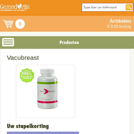
Artikelen
0
€ 0.00 korting
Producten
Vacubreast
Uw stapelkorting