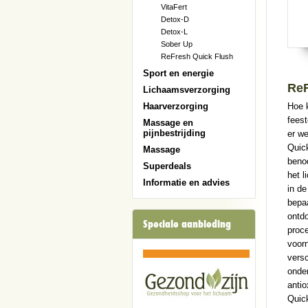
VitaFert
Detox-D
Detox-L
Sober Up
ReFresh Quick Flush
Sport en energie
ReF
Lichaamsverzorging
Hoe k
Haarverzorging
feest
Massage en
pijnbestrijding
er we
Quick
Massage
benod
Superdeals
het l
Informatie en advies
in d
bepaa
ontdo
Speciale aanbieding
proce
voor
versc
onder
anti
Quick