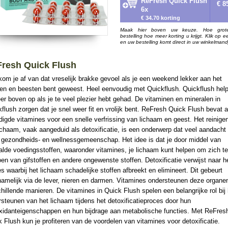
ReFresh Quick Flush
€ 8
6x
€ 34.70 korting
Maak hier boven uw keuze. Hoe grot
bestelling hoe meer korting u krijgt. Klik op e
en uw bestelling komt direct in uw winkelmand
resh Quick Flush
om je af van dat vreselijk brakke gevoel als je een weekend lekker aan het
en en beesten bent geweest. Heel eenvoudig met Quickflush. Quickflush help
er boven op als je te veel plezier hebt gehad. De vitaminen en mineralen in
flush zorgen dat je snel weer fit en vrolijk bent. ReFresh Quick Flush bevat a
igde vitamines voor een snelle verfrissing van lichaam en geest. Het reinige
ichaam, vaak aangeduid als detoxificatie, is een onderwerp dat veel aandacht k
e gezondheids- en wellnessgemeenschap. Het idee is dat je door middel van
lde voedingsstoffen, waaronder vitamines, je lichaam kunt helpen om zich te
en van gifstoffen en andere ongewenste stoffen. Detoxificatie verwijst naar h
s waarbij het lichaam schadelijke stoffen afbreekt en elimineert. Dit gebeurt
namelijk via de lever, nieren en darmen. Vitamines ondersteunen deze organe
hillende manieren. De vitamines in Quick Flush spelen een belangrijke rol bij 
steunen van het lichaam tijdens het detoxificatieproces door hun
oxidanteigenschappen en hun bijdrage aan metabolische functies. Met ReFres
 Flush kun je profiteren van de voordelen van vitamines voor detoxificatie.