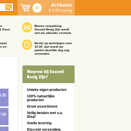
Artikelen
0
€ 0.00 korting
or
Blanco verpakking.
& Trace.
Gezond Bezig Zijn wordt
niet als afzender vermeld.
staat
Bestel op werkdagen voor
en en
16:30, dan wordt uw
pakket dezelfde dag nog
verzonden.
Waarom bij Gezond
Bezig Zijn?
Unieke eigen producten
9.95
100% natuurlijke
producten
Groot assortiment
Veilig betalen met o.a.
7.85
iDeal
Snelle levering
Discrete verzending