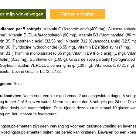
edienten per 5 softgels:
Vitamin C (Ascorbic acid) (400 mg), Glucose anhyd
mg), Vitamin E (DL-alfa-tocopherol) (90 mg), Vitamin B3 (Nicotinamide) (80 m
min B5 (Pantothenic acid) (32.55 mg), Vitamin B12 (Cyanocobalamin) (12.5 mg
in B6 (Pyridoxine hydrochloride) (8.55 mg), Vitamin B2 (Riboflavin) (7 mg),
in B1 (Thiamine mononitrate) (6.35 mg), Vitamin B9 (Folic acid) (1 mg), Vita
iotin) (0.25 mg), Sunflower oil (1.05 g), Grass de soya partially hydrogenated
 Soybean lecithin VEROLEC 56 non-gmo ip (100 mg), Vitaheess E (0.21 mg).
ients: Bovine Gelatin, E172, E422.
rgenen:
Soja
uiksadvies:
Neem voor een kuur gedurende 2 aaneengesloten dagen 5 softg
ag in met 2 of 3 glazen water. Neem niet meer dan 5 softgels per 24 uur. Dez
ijkse dosis niet overschrijden. Drink tijdens deze kuur minimaal 10 glazen wa
ag om het lichaam te hydrateren.
ingssupplementen zijn geen vervanging voor een gezonde voeding en levensst
 voedingssupplementen buiten het bereik van kinderen. Bewaren op een koel