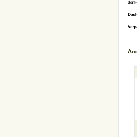
donke
Doel
Verp
And