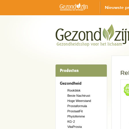
Nieuwste p
Producten
Re
Gezondheid
Rookblok
Beste Nachtrust
Hoge Weerstand
Prostaformula
ProstaatFit
Phytofemme
KG-2
VitaProsta