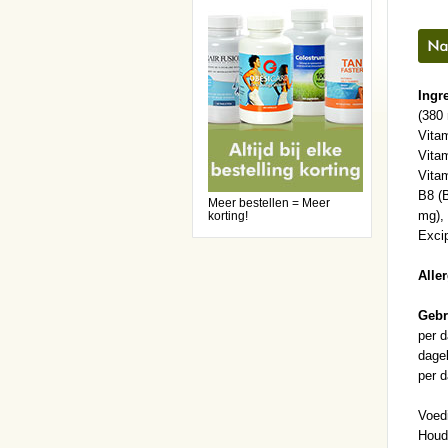
Ingr
(380 
Vita
Vitam
Vitam
B8 (B
Meer bestellen = Meer
mg),
korting!
Excip
Alle
Gebr
per d
dagel
per d
Voed
Houd