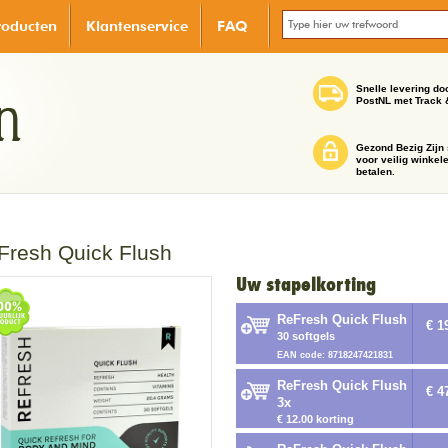
roducten
Klantenservice
FAQ
Snelle levering do
PostNL met Track 
Gezond Bezig Zijn 
voor veilig winkel
betalen.
Fresh Quick Flush
Uw stapelkorting
ReFresh Quick Flush
€ 1
30 softgels
EAN code: 8718247421831
ReFresh Quick Flush
€ 4
3x
€ 12.00 korting