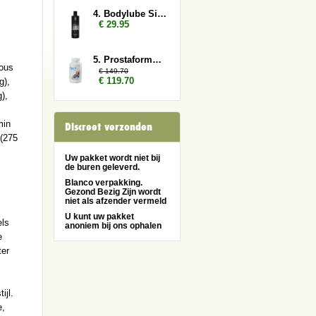
4. Bodylube Silicone Based 500ml
€ 29.95
5. Prostaformula 6x
rous
€ 149.70
€ 119.70
g),
),
min
Discreet verzonden
 (275
Uw pakket wordt niet bij
de buren geleverd.
Blanco verpakking.
Gezond Bezig Zijn wordt
niet als afzender vermeld
U kunt uw pakket
els
anoniem bij ons ophalen
e
ter
ijl.
e,