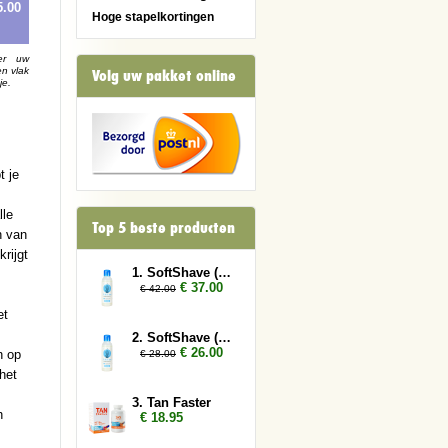
5.00
Hoge stapelkortingen
er uw
en vlak
Volg uw pakket online
je.
t je
lle
Top 5 beste producten
n van
rijgt
1. SoftShave (150 ml) 3x
€ 37.00
€ 42.00
et
2. SoftShave (150 ml) 2x
€ 26.00
n op
€ 28.00
het
3. Tan Faster
h
€ 18.95