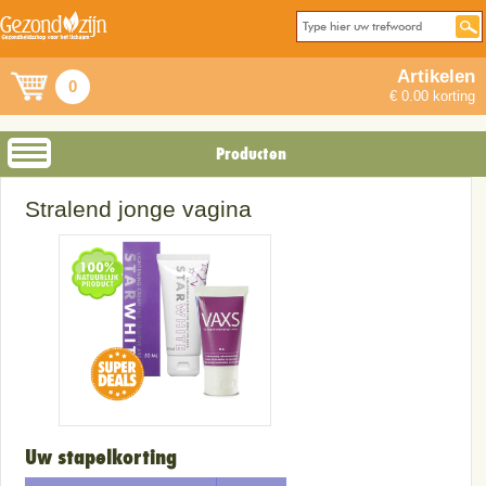
Artikelen
0
€ 0.00 korting
Producten
Stralend jonge vagina
Uw stapelkorting