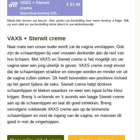
VAXS + Sterwit
€ 67.45
creme
Superdeal korting €20,-
Maak hier boven uw keuze. Hoe groter uw bestelling hoe meer korting u krijgt. Klik
op een vlak en uw bestelling komt direct in uw winkelmandje.
VAXS + Sterwit creme
Naar mate een vrouw ouder wordt zal de vagina verslappen. Ook
zijn de schaamlippen bij veel vrouwen donkerder dan de rest van
hun lichaam. Met VAXS en Sterwit creme is het mogelijk om uw
vagina weer een jong uiterlijk te geven. VAXS creme zorgt ervoor
dat de schaamlippen strakker en steviger worden en minder ver uit
de vagina zullen steken. Dit heeft bovendien een positieve invloed
op het genot tijdens de seks. Sterwit creme helpt donkere
schaamlippen te bleken waardoor ze weer een egaal lichte kleur
krijgen. Breng 's ochtends en 's avonds een laagje Sterwit creme
aan op de schaamlippen en laat dit goed intrekken. Breng
vervolgens voldoende VAXS creme aan op de binnenste
schaamlippen en rond de ingang van de vagina, en masseer dit
goed in met de vingertoppen.