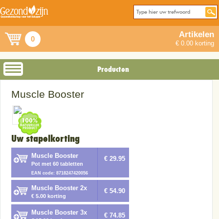
Artikelen
0
€ 0.00 korting
Producten
Muscle Booster
Uw stapelkorting
Muscle Booster
€ 29.95
Pot met 60 tabletten
EAN code: 8718247420056
Muscle Booster 2x
€ 54.90
€ 5.00 korting
Muscle Booster 3x
€ 74.85