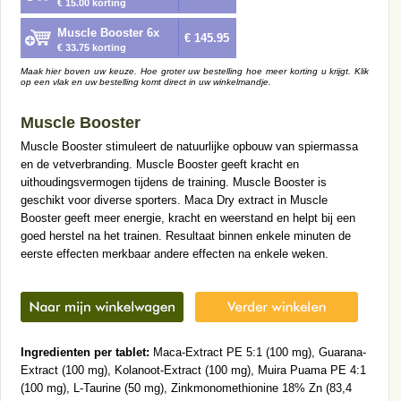
€ 15.00 korting
Muscle Booster 6x
€ 145.95
€ 33.75 korting
Maak hier boven uw keuze. Hoe groter uw bestelling hoe meer korting u krijgt. Klik
op een vlak en uw bestelling komt direct in uw winkelmandje.
Muscle Booster
Muscle Booster stimuleert de natuurlijke opbouw van spiermassa
en de vetverbranding. Muscle Booster geeft kracht en
uithoudingsvermogen tijdens de training. Muscle Booster is
geschikt voor diverse sporters. Maca Dry extract in Muscle
Booster geeft meer energie, kracht en weerstand en helpt bij een
goed herstel na het trainen. Resultaat binnen enkele minuten de
eerste effecten merkbaar andere effecten na enkele weken.
Ingredienten per tablet:
Maca-Extract PE 5:1 (100 mg), Guarana-
Extract (100 mg), Kolanoot-Extract (100 mg), Muira Puama PE 4:1
(100 mg), L-Taurine (50 mg), Zinkmonomethionine 18% Zn (83,4