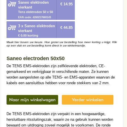
Saneo elektroden
€ 14.95
vierkant
Tens elektroden 50 x 50
EAN code: 4260217660145
3 x Saneo elektroden
€ 44.85
vierkant
€ 0.00 korting
Maak hier boven uw keuze. Hoe groter uw bestelling hoe meer korting u krijgt. Klik
op een vlak en uw bestelling komt direct in uw winkelmandje.
Saneo electroden 50x50
De TENS EMS-elektroden zijn zelfklevende elektroden, CE-
gemarkeerd en verkrijgbaar in verschillende maten. Ze kunnen
worden aangesloten op alle TENS- en EMS-apparaten waarvan de
kabels een aansluitbus hebben voor ronde stekkers van 2 mm.
De TENS EMS-elektroden zijn verpakt in een hoogwaardige,
hersluitbare ritssluitingszak, waarin ze na gebruik kunnen worden
bewaard om uitdroging zoveel mogelijk te voorkomen. De ronde