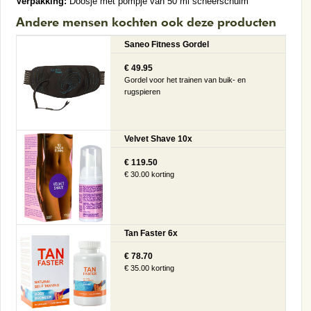
Verpakking:
Doosje met pompje van 50 ml scheerschuim
Andere mensen kochten ook deze producten
Saneo Fitness Gordel
€ 49.95
Gordel voor het trainen van buik- en
rugspieren
Velvet Shave 10x
€ 119.50
€ 30.00 korting
Tan Faster 6x
€ 78.70
€ 35.00 korting