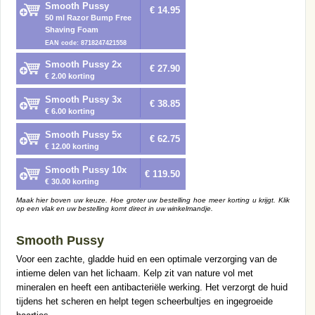
Smooth Pussy
€ 14.95
50 ml Razor Bump Free
Shaving Foam
EAN code: 8718247421558
Smooth Pussy 2x
€ 27.90
€ 2.00 korting
Smooth Pussy 3x
€ 38.85
€ 6.00 korting
Smooth Pussy 5x
€ 62.75
€ 12.00 korting
Smooth Pussy 10x
€ 119.50
€ 30.00 korting
Maak hier boven uw keuze. Hoe groter uw bestelling hoe meer korting u krijgt. Klik
op een vlak en uw bestelling komt direct in uw winkelmandje.
Smooth Pussy
Voor een zachte, gladde huid en een optimale verzorging van de
intieme delen van het lichaam. Kelp zit van nature vol met
mineralen en heeft een antibacteriële werking. Het verzorgt de huid
tijdens het scheren en helpt tegen scheerbultjes en ingegroeide