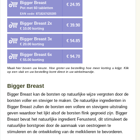
Bigger Breast
€ 24.95
Pot met 60 tabletten
EAN code: 8718247420285
Bigger Breast 2x
€ 39.90
€ 10.00 korting
Bigger Breast 3x
€ 54.85
€ 20.00 korting
Bigger Breast 6x
€ 94.70
€ 55.00 korting
Maak hier boven uw keuze. Hoe groter uw bestelling hoe meer korting u krijgt. Klik
op een vlak en uw bestelling komt direct in uw winkelmandje.
Bigger Breast
Bigger Breast kan de borsten op natuurlijke wijze vergroten door de
borsten voller en steviger te maken. De natuurlijke ingredienten in
Bigger Breast zullen de borsten een vollere en stevigere uitstraling
geven waardoor het lijkt alsof de borsten flink gegroeid zijn. Bigger
Breast bevat het natuurlijke ingredient Fenusterol, dit stimuleert de
natuurlijke borstgroei door de aanmaak van oestrogeen te
stimuleren en de ontwikkeling van de melkklieren te bevorderen.