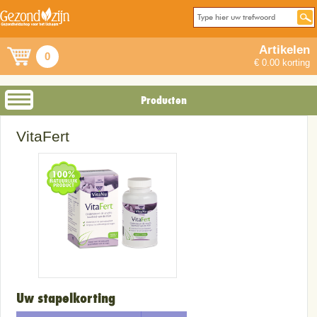
Artikelen
0
€ 0.00 korting
Producten
VitaFert
Uw stapelkorting