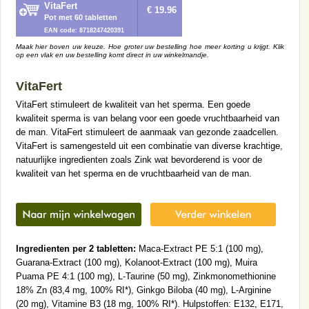
VitaFert
€ 19.96
Pot met 60 tabletten
EAN code: 8718247420391
Maak hier boven uw keuze. Hoe groter uw bestelling hoe meer korting u krijgt. Klik
op een vlak en uw bestelling komt direct in uw winkelmandje.
VitaFert
VitaFert stimuleert de kwaliteit van het sperma. Een goede
kwaliteit sperma is van belang voor een goede vruchtbaarheid van
de man. VitaFert stimuleert de aanmaak van gezonde zaadcellen.
VitaFert is samengesteld uit een combinatie van diverse krachtige,
natuurlijke ingredienten zoals Zink wat bevorderend is voor de
kwaliteit van het sperma en de vruchtbaarheid van de man.
Ingredienten per 2 tabletten:
Maca-Extract PE 5:1 (100 mg),
Guarana-Extract (100 mg), Kolanoot-Extract (100 mg), Muira
Puama PE 4:1 (100 mg), L-Taurine (50 mg), Zinkmonomethionine
18% Zn (83,4 mg, 100% RI*), Ginkgo Biloba (40 mg), L-Arginine
(20 mg), Vitamine B3 (18 mg, 100% RI*). Hulpstoffen: E132, E171,