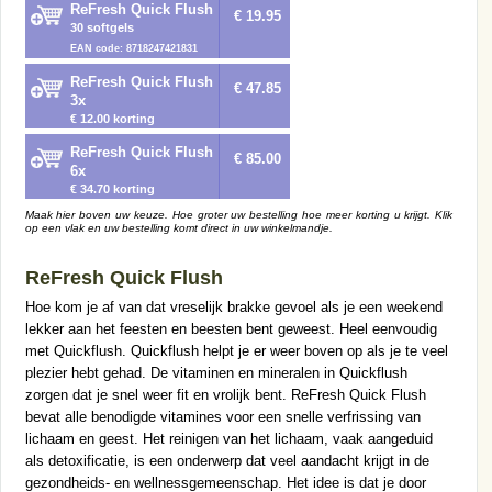
ReFresh Quick Flush
€ 19.95
30 softgels
EAN code: 8718247421831
ReFresh Quick Flush
€ 47.85
3x
€ 12.00 korting
ReFresh Quick Flush
€ 85.00
6x
€ 34.70 korting
Maak hier boven uw keuze. Hoe groter uw bestelling hoe meer korting u krijgt. Klik
op een vlak en uw bestelling komt direct in uw winkelmandje.
ReFresh Quick Flush
Hoe kom je af van dat vreselijk brakke gevoel als je een weekend
lekker aan het feesten en beesten bent geweest. Heel eenvoudig
met Quickflush. Quickflush helpt je er weer boven op als je te veel
plezier hebt gehad. De vitaminen en mineralen in Quickflush
zorgen dat je snel weer fit en vrolijk bent. ReFresh Quick Flush
bevat alle benodigde vitamines voor een snelle verfrissing van
lichaam en geest. Het reinigen van het lichaam, vaak aangeduid
als detoxificatie, is een onderwerp dat veel aandacht krijgt in de
gezondheids- en wellnessgemeenschap. Het idee is dat je door