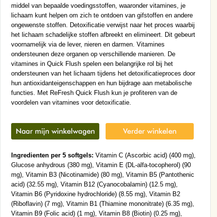
middel van bepaalde voedingsstoffen, waaronder vitamines, je
lichaam kunt helpen om zich te ontdoen van gifstoffen en andere
ongewenste stoffen. Detoxificatie verwijst naar het proces waarbij
het lichaam schadelijke stoffen afbreekt en elimineert. Dit gebeurt
voornamelijk via de lever, nieren en darmen. Vitamines
ondersteunen deze organen op verschillende manieren. De
vitamines in Quick Flush spelen een belangrijke rol bij het
ondersteunen van het lichaam tijdens het detoxificatieproces door
hun antioxidanteigenschappen en hun bijdrage aan metabolische
functies. Met ReFresh Quick Flush kun je profiteren van de
voordelen van vitamines voor detoxificatie.
Ingredienten per 5 softgels:
Vitamin C (Ascorbic acid) (400 mg),
Glucose anhydrous (380 mg), Vitamin E (DL-alfa-tocopherol) (90
mg), Vitamin B3 (Nicotinamide) (80 mg), Vitamin B5 (Pantothenic
acid) (32.55 mg), Vitamin B12 (Cyanocobalamin) (12.5 mg),
Vitamin B6 (Pyridoxine hydrochloride) (8.55 mg), Vitamin B2
(Riboflavin) (7 mg), Vitamin B1 (Thiamine mononitrate) (6.35 mg),
Vitamin B9 (Folic acid) (1 mg), Vitamin B8 (Biotin) (0.25 mg),