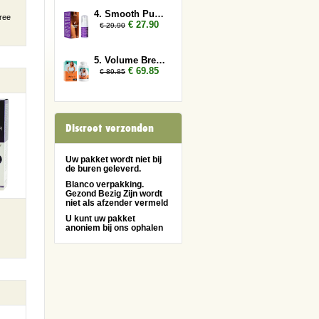
4. Smooth Pussy 2x
ree
€ 27.90
€ 29.90
5. Volume Breasts 3x
€ 69.85
€ 89.85
Discreet verzonden
Uw pakket wordt niet bij
de buren geleverd.
Blanco verpakking.
Gezond Bezig Zijn wordt
niet als afzender vermeld
U kunt uw pakket
anoniem bij ons ophalen