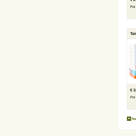
Pot
Tan
€ 1
Pot