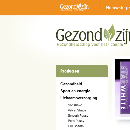
Nieuwste p
Producten
Gezondheid
Sport en energie
Lichaamsverzorging
Softshave
Velvet Shave
Smooth Pussy
Porn Pussy
Full Bosom