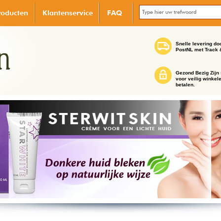
roducten
Klantenservice
FAQ
Snelle levering do
PostNL met Track 
Gezond Bezig Zijn 
voor veilig winkel
betalen.