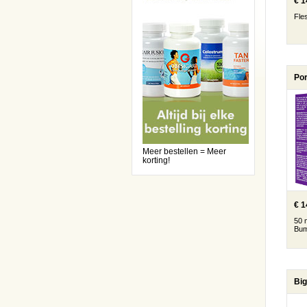
€ 1
Fle
Po
Meer bestellen = Meer
korting!
€ 1
50 
Bum
Big