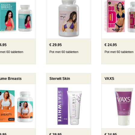
4.95
€ 29.95
€ 24.95
 met 60 tabletten
Pot met 60 tabletten
Pot met 60 tabletten
lume Breasts
Sterwit Skin
VAXS
9.95
€ 29.95
€ 24.95