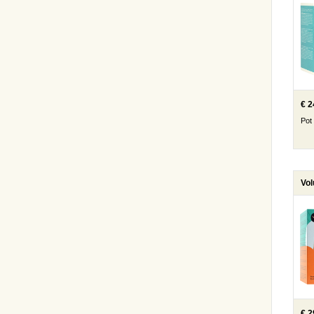
€ 2
Pot
Vo
€ 2