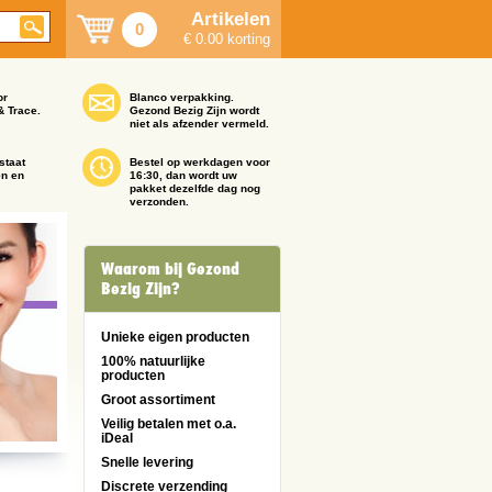
Artikelen
0
€ 0.00 korting
or
Blanco verpakking.
& Trace.
Gezond Bezig Zijn wordt
niet als afzender vermeld.
staat
Bestel op werkdagen voor
en en
16:30, dan wordt uw
pakket dezelfde dag nog
verzonden.
Waarom bij Gezond
Bezig Zijn?
Unieke eigen producten
100% natuurlijke
producten
Groot assortiment
Veilig betalen met o.a.
iDeal
Snelle levering
Discrete verzending