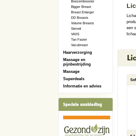
Boezembooster
Li
Bigger Breast
Breast Enlarger
Licha
DD Breasts
produ
Volume Breasts
een s
Sterwit
licha
VAXS
Tan Faster
Vacubreast
Haarverzorging
Li
Massage en
pijnbestrijding
Massage
Superdeals
Sof
Informatie en advies
Speciale aanbieding