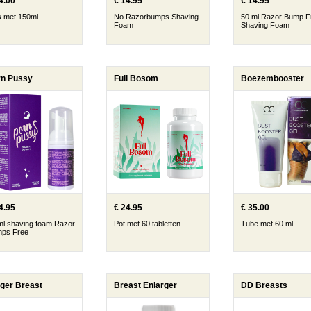
4.00
€ 14.95
€ 14.95
s met 150ml
No Razorbumps Shaving
50 ml Razor Bump F
Foam
Shaving Foam
rn Pussy
Full Bosom
Boezembooster
4.95
€ 24.95
€ 35.00
ml shaving foam Razor
Pot met 60 tabletten
Tube met 60 ml
ps Free
ger Breast
Breast Enlarger
DD Breasts