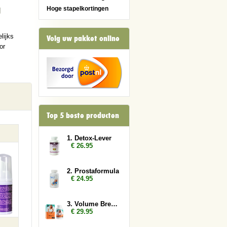
g
Hoge stapelkortingen
lijks
Volg uw pakket online
or
Top 5 beste producten
1. Detox-Lever
€ 26.95
2. Prostaformula
€ 24.95
3. Volume Breasts
€ 29.95